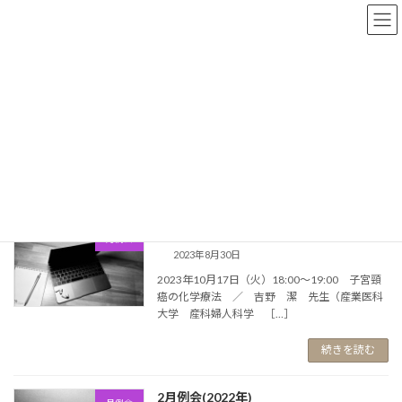
コ
ナ
ン
ビ
テ
ゲ
ン
ー
ツ
シ
へ
ョ
子宮頸がん
ス
ン
キ
に
ッ
移
プ
動
HOME
子宮頸がん
10月例会(2023年)
月例会
2023年8月30日
2023年10月17日（火）18:00～19:00 子宮頸
癌の化学療法 ／ 吉野 潔 先生（産業医科
大学 産科婦人科学 ［…］
続きを読む
2月例会(2022年)