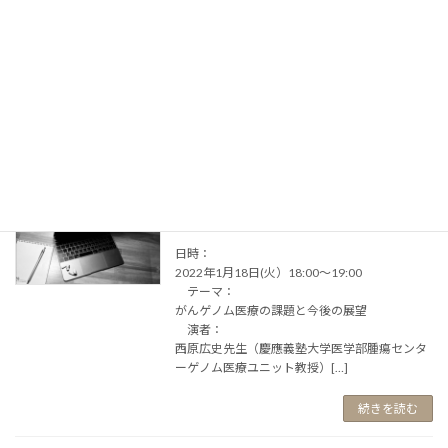
(2022年)を開催いたします
2022年3月8日
2022年7月7日（木）～8日（金）に、WEBにて
開催いたします。5月に参加申し込みの受付を
開始予定です（申し込み方法等は、当HPで更新
します）。[…]
続きを読む
1月例会(2022年)
月例会
2021年12月20日
日時：
2022年1月18日(火）18:00～19:00
テーマ：
がんゲノム医療の課題と今後の展望
演者：
西原広史先生（慶應義塾大学医学部腫瘍センタ
ーゲノム医療ユニット教授）[…]
続きを読む